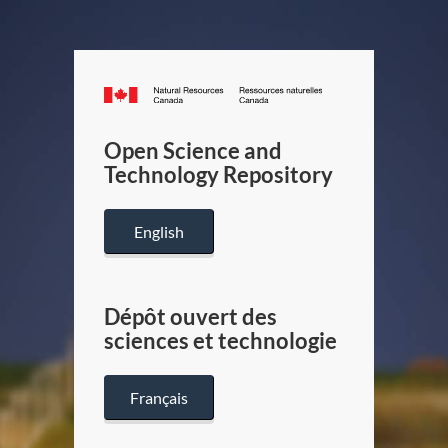
Canada.ca
/
Gouverneme
Open Science and
du
Technology Repository
Canada
English
Dépôt ouvert des
sciences et technologie
Français