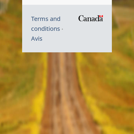
Terms and
/
conditions
Symbole
Avis
du
gouvernem
du
Canada