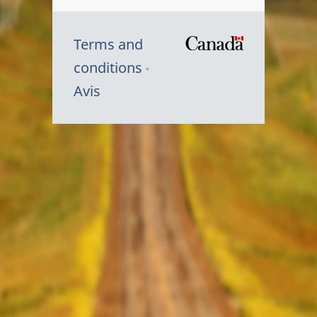
Terms and
/
conditions
Symbole
Avis
du
gouvernem
du
Canada