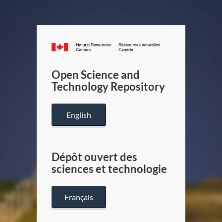
Canada.ca
/
Gouverneme
Open Science and
du
Technology Repository
Canada
English
Dépôt ouvert des
sciences et technologie
Français