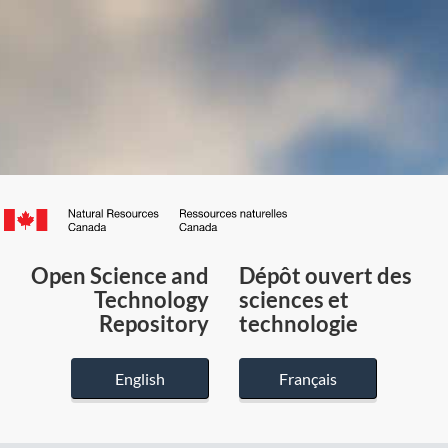
Canada.ca
/
Gouvernement
Open Science and
Dépôt ouvert des
du
Technology
sciences et
Canada
Repository
technologie
English
Français