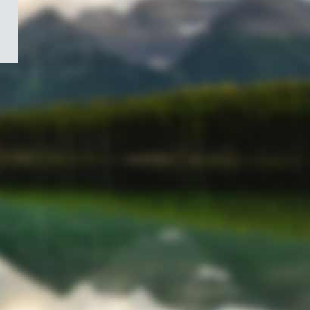
/
Symbole
du
gouvernement
du
Canada