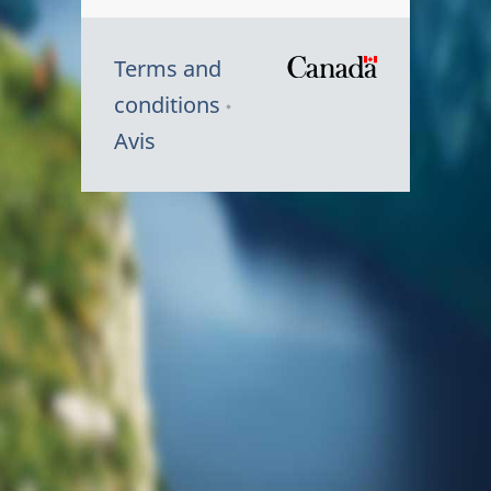
Terms and
/
conditions
Symbole
Avis
du
gouvernem
du
Canada