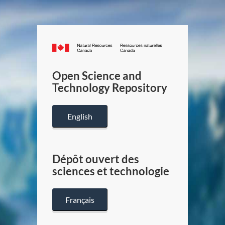
Canada.ca
/
Gouverneme
Open Science and
du
Technology Repository
Canada
English
Dépôt ouvert des
sciences et technologie
Français