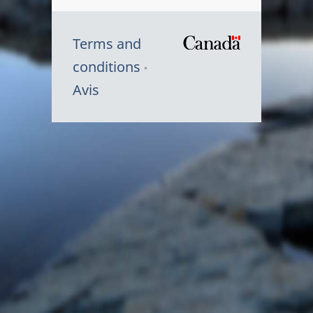
Terms and
/
conditions
Symbole
Avis
du
gouvernem
du
Canada