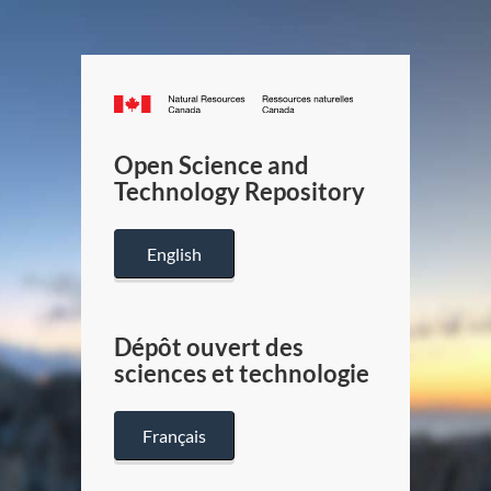
Canada.ca
/
Gouverneme
Open Science and
du
Technology Repository
Canada
English
Dépôt ouvert des
sciences et technologie
Français