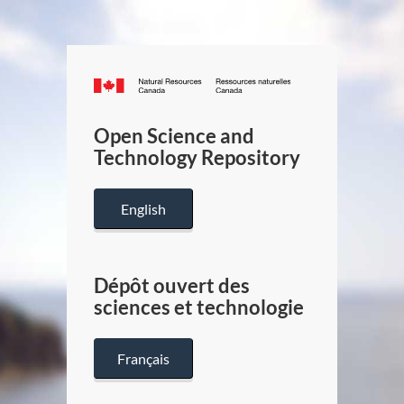
Canada.ca
/
Gouverneme
Open Science and
du
Technology Repository
Canada
English
Dépôt ouvert des
sciences et technologie
Français