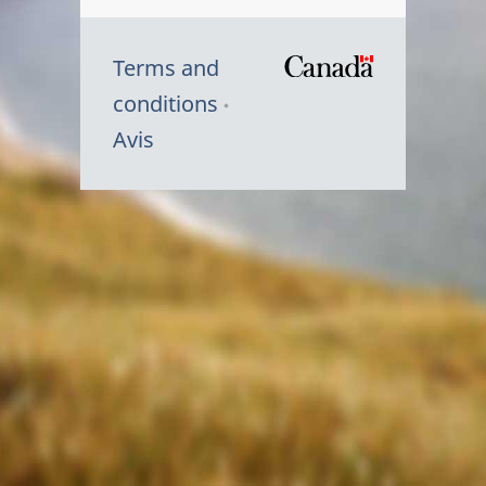
Terms and
/
conditions
Symbole
Avis
du
gouvernem
du
Canada