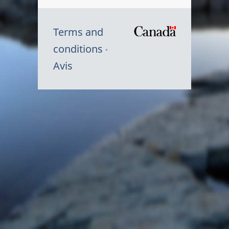
Terms and
/
conditions
Symbole
Avis
du
gouvernem
du
Canada