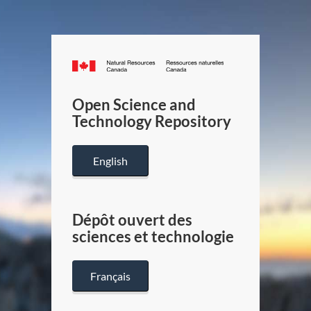
Canada.ca
/
Gouverneme
Open Science and
du
Technology Repository
Canada
English
Dépôt ouvert des
sciences et technologie
Français