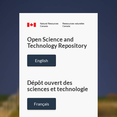
Canada.ca
/
Gouverneme
Open Science and
du
Technology Repository
Canada
English
Dépôt ouvert des
sciences et technologie
Français