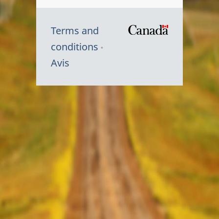
Terms and
/
conditions
Symbole
Avis
du
gouvernem
du
Canada