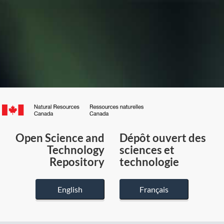
Canada.ca
/
Gouvernement
Open Science and
Dépôt ouvert des
du
Technology
sciences et
Canada
Repository
technologie
English
Français