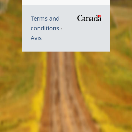
Terms and
/
conditions
Symbole
Avis
du
gouvernem
du
Canada