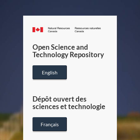
Canada.ca
/
Gouverneme
Open Science and
du
Technology Repository
Canada
English
Dépôt ouvert des
sciences et technologie
Français