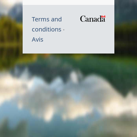
Terms and
/
conditions
Symbole
Avis
du
gouvernem
du
Canada