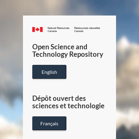
Canada.ca
/
Gouverneme
Open Science and
du
Technology Repository
Canada
English
Dépôt ouvert des
sciences et technologie
Français