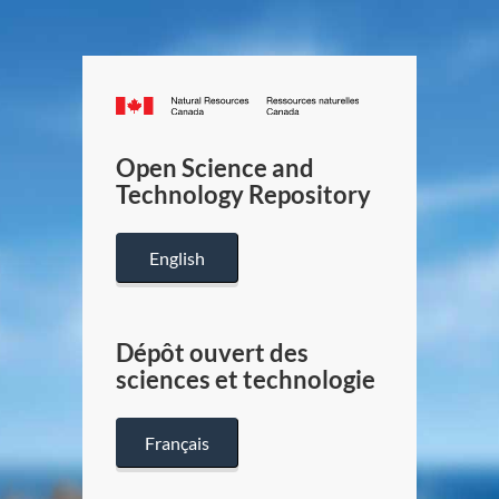
Canada.ca
/
Gouverneme
Open Science and
du
Technology Repository
Canada
English
Dépôt ouvert des
sciences et technologie
Français