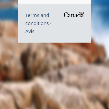
Terms and
/
conditions
Symbole
Avis
du
gouvernem
du
Canada