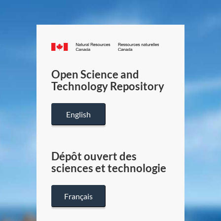
Canada.ca
/
Gouverneme
Open Science and
du
Technology Repository
Canada
English
Dépôt ouvert des
sciences et technologie
Français