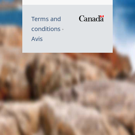
Terms and
/
conditions
Symbole
Avis
du
gouvernem
du
Canada