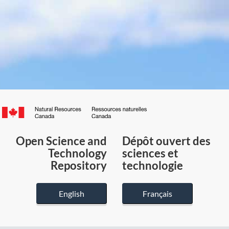
Canada.ca
/
Gouvernement
Open Science and
Dépôt ouvert des
du
Technology
sciences et
Canada
Repository
technologie
English
Français