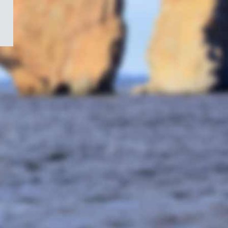
/
Symbole
du
gouvernement
du
Canada