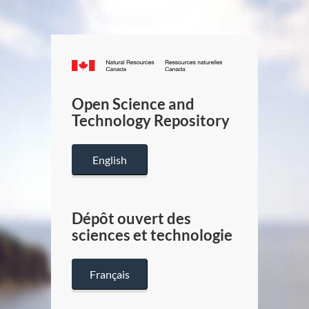
Canada.ca
/
Gouverneme
Open Science and
du
Technology Repository
Canada
English
Dépôt ouvert des
sciences et technologie
Français