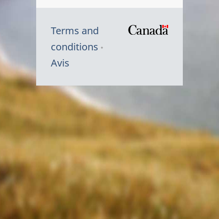
Terms and
/
conditions
Symbole
Avis
du
gouvernem
du
Canada