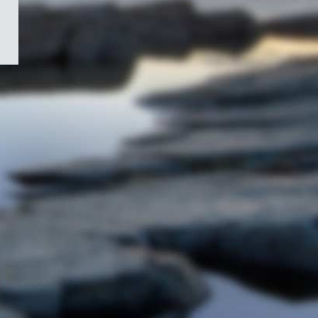
/
Symbole
du
gouvernement
du
Canada