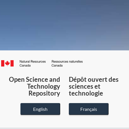
Canada.ca
/
Gouvernement
Open Science and
Dépôt ouvert des
du
Technology
sciences et
Canada
Repository
technologie
English
Français