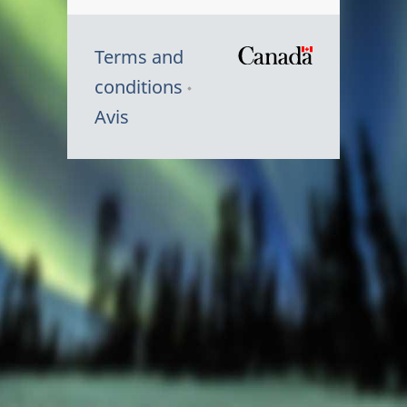
Terms and
/
conditions
Symbole
Avis
du
gouvernem
du
Canada