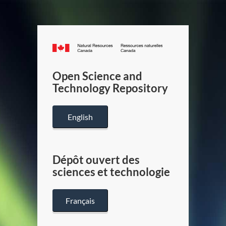
Canada.ca
/
Gouverneme
Open Science and
du
Technology Repository
Canada
English
Dépôt ouvert des
sciences et technologie
Français