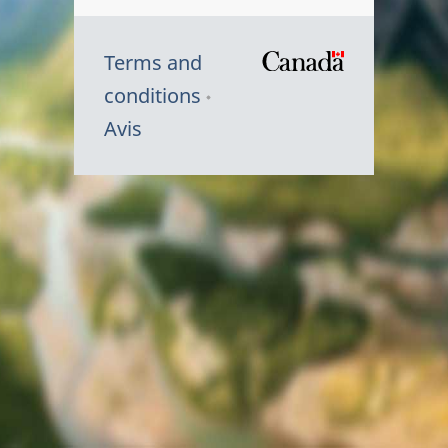
Terms and
/
conditions
Symbole
Avis
du
gouvernem
du
Canada