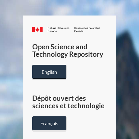
Canada.ca
/
Gouverneme
Open Science and
du
Technology Repository
Canada
English
Dépôt ouvert des
sciences et technologie
Français