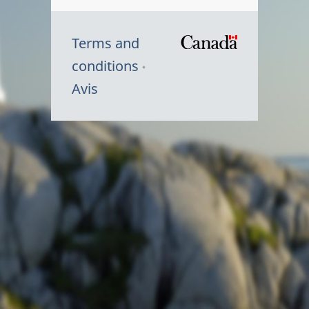
Terms and
/
conditions
Symbole
Avis
du
gouvernem
du
Canada