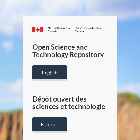
Canada.ca
/
Gouverneme
Open Science and
du
Technology Repository
Canada
English
Dépôt ouvert des
sciences et technologie
Français