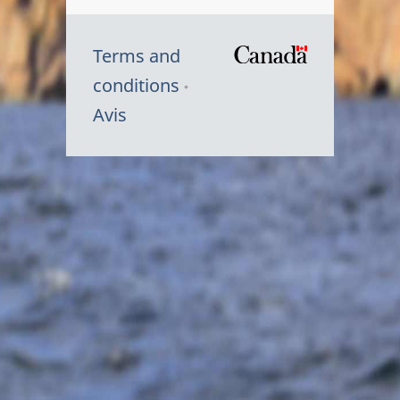
Terms and
/
conditions
Symbole
Avis
du
gouvernem
du
Canada