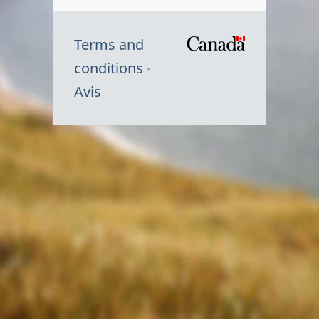
Terms and
/
conditions
Symbole
Avis
du
gouvernem
du
Canada