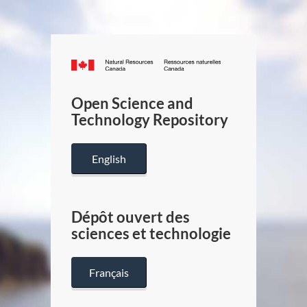
Canada.ca
/
Gouverneme
Open Science and
du
Technology Repository
Canada
English
Dépôt ouvert des
sciences et technologie
Français