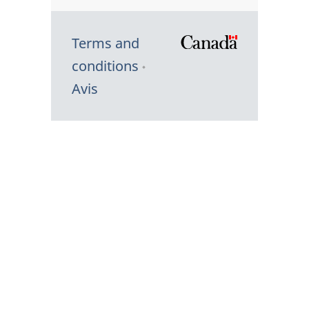
Terms and
/
conditions
Symbole
Avis
du
gouvernem
du
Canada