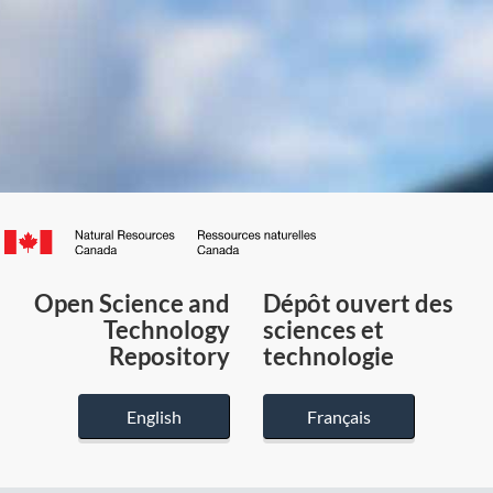
Canada.ca
/
Gouvernement
Open Science and
Dépôt ouvert des
du
Technology
sciences et
Canada
Repository
technologie
English
Français