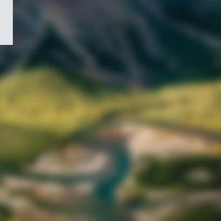
/
Symbole
du
gouvernement
du
Canada