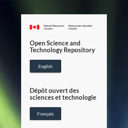
Canada.ca
/
Gouverneme
Open Science and
du
Technology Repository
Canada
English
Dépôt ouvert des
sciences et technologie
Français