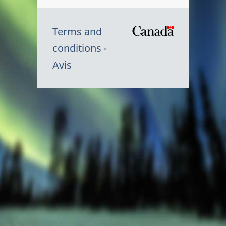
Terms and
/
conditions
Symbole
Avis
du
gouvernem
du
Canada