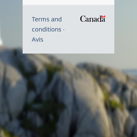
Terms and
/
conditions
Symbole
Avis
du
gouvernem
du
Canada