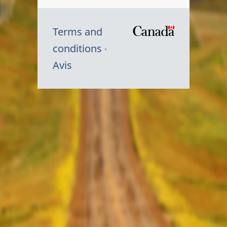
Terms and
/
conditions
Symbole
Avis
du
gouvernem
du
Canada