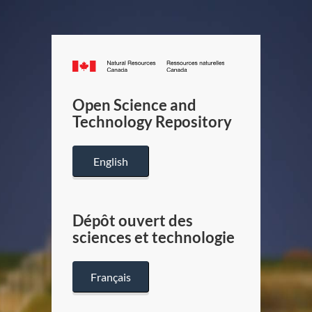
Canada.ca
/
Gouverneme
Open Science and
du
Technology Repository
Canada
English
Dépôt ouvert des
sciences et technologie
Français