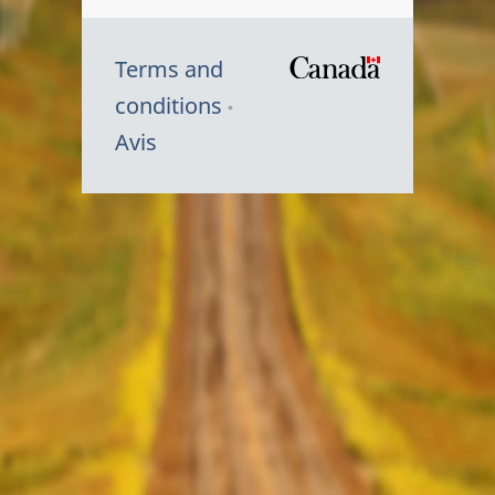
Terms and
/
conditions
Symbole
Avis
du
gouvernem
du
Canada