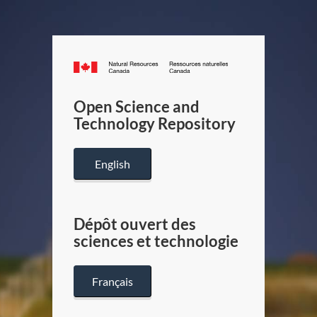
Canada.ca
/
Gouverneme
Open Science and
du
Technology Repository
Canada
English
Dépôt ouvert des
sciences et technologie
Français