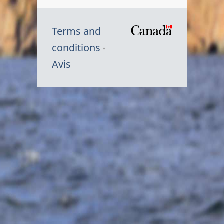
Terms and
/
conditions
Symbole
Avis
du
gouvernem
du
Canada