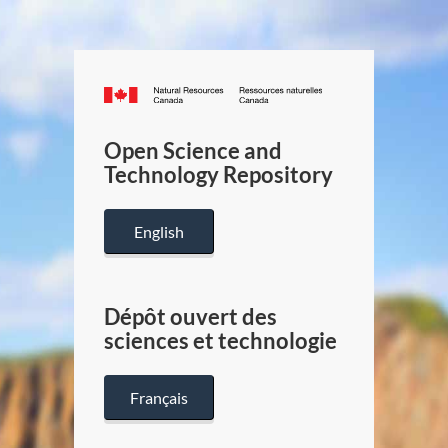
Canada.ca
/
Gouverneme
Open Science and
du
Technology Repository
Canada
English
Dépôt ouvert des
sciences et technologie
Français