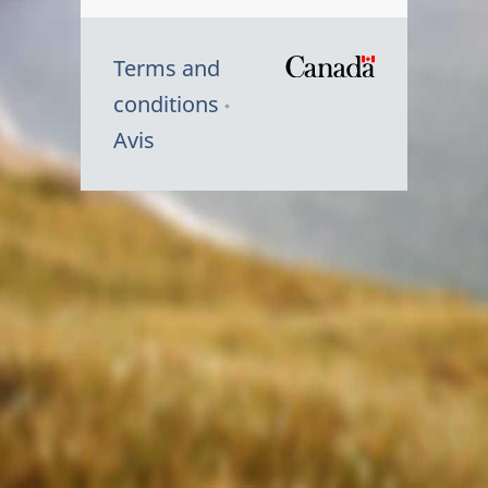
Terms and
/
conditions
Symbole
Avis
du
gouvernem
du
Canada