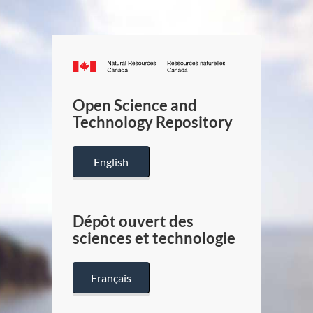
Canada.ca
/
Gouverneme
Open Science and
du
Technology Repository
Canada
English
Dépôt ouvert des
sciences et technologie
Français