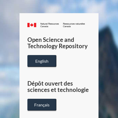
Canada.ca
/
Gouverneme
Open Science and
du
Technology Repository
Canada
English
Dépôt ouvert des
sciences et technologie
Français