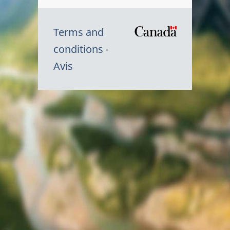
Terms and
/
conditions
Symbole
Avis
du
gouvernem
du
Canada