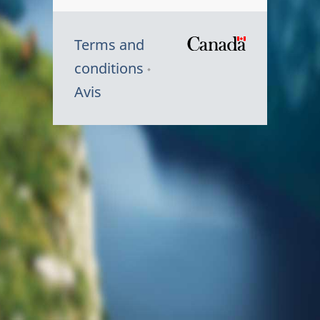
Terms and
/
conditions
Symbole
Avis
du
gouvernem
du
Canada