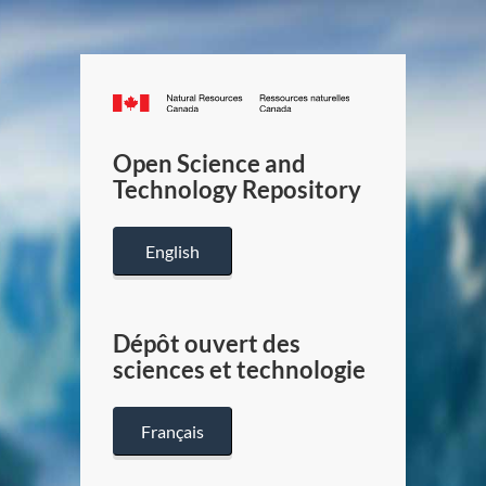
Canada.ca
/
Gouverneme
Open Science and
du
Technology Repository
Canada
English
Dépôt ouvert des
sciences et technologie
Français