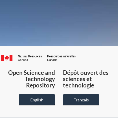
Canada.ca
/
Gouvernement
Open Science and
Dépôt ouvert des
du
Technology
sciences et
Canada
Repository
technologie
English
Français