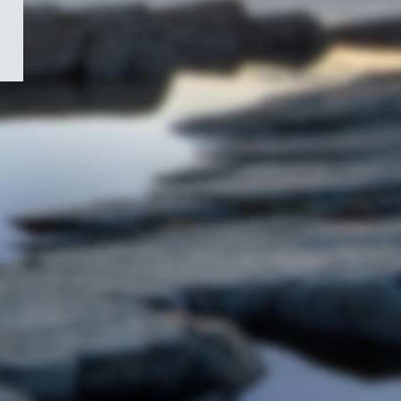
/
Symbole
du
gouvernement
du
Canada