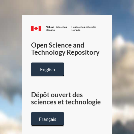
Canada.ca
/
Gouverneme
Open Science and
du
Technology Repository
Canada
English
Dépôt ouvert des
sciences et technologie
Français