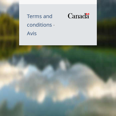
Terms and
/
conditions
Symbole
Avis
du
gouvernem
du
Canada