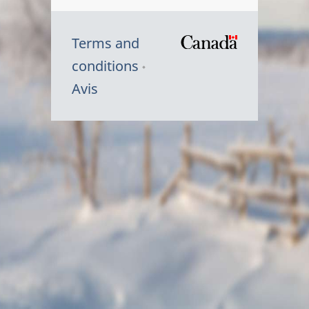
Terms and
/
conditions
Symbole
Avis
du
gouvernem
du
Canada