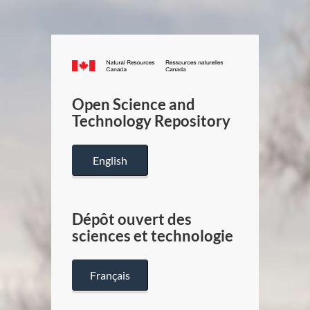
Canada.ca
/
Gouverneme
Open Science and
du
Technology Repository
Canada
English
Dépôt ouvert des
sciences et technologie
Français