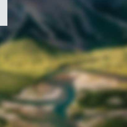
/
Symbole
du
gouvernement
du
Canada