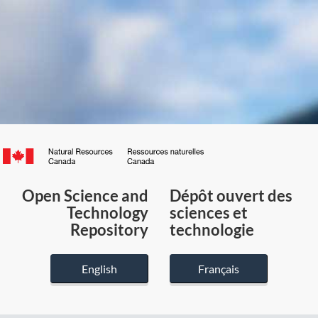
Canada.ca
/
Gouvernement
Open Science and
Dépôt ouvert des
du
Technology
sciences et
Canada
Repository
technologie
English
Français