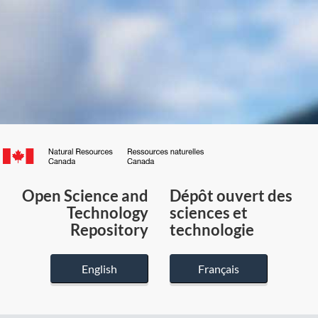
Canada.ca
/
Gouvernement
Open Science and
Dépôt ouvert des
du
Technology
sciences et
Canada
Repository
technologie
English
Français