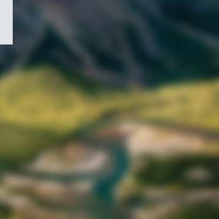
/
Symbole
du
gouvernement
du
Canada