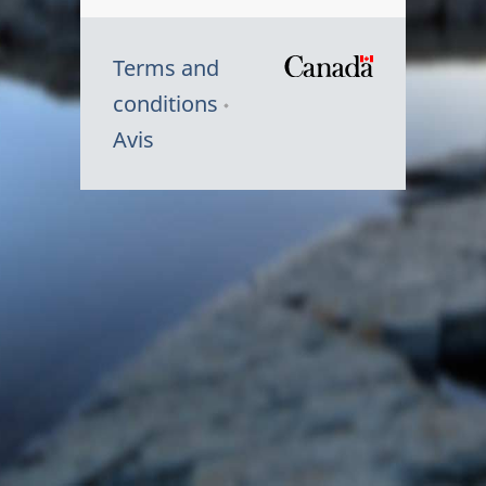
Terms and
/
conditions
Symbole
Avis
du
gouvernem
du
Canada