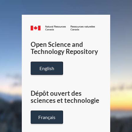
Canada.ca
/
Gouverneme
Open Science and
du
Technology Repository
Canada
English
Dépôt ouvert des
sciences et technologie
Français