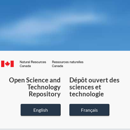
Canada.ca
/
Gouvernement
Open Science and
Dépôt ouvert des
du
Technology
sciences et
Canada
Repository
technologie
English
Français