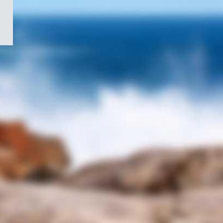
/
Symbole
du
gouvernement
du
Canada