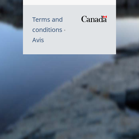
Terms and
/
conditions
Symbole
Avis
du
gouvernem
du
Canada