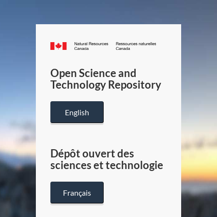
Canada.ca
/
Gouverneme
Open Science and
du
Technology Repository
Canada
English
Dépôt ouvert des
sciences et technologie
Français