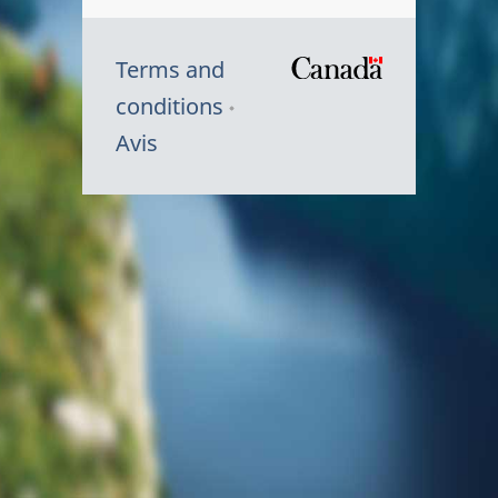
Terms and
/
conditions
Symbole
Avis
du
gouvernem
du
Canada