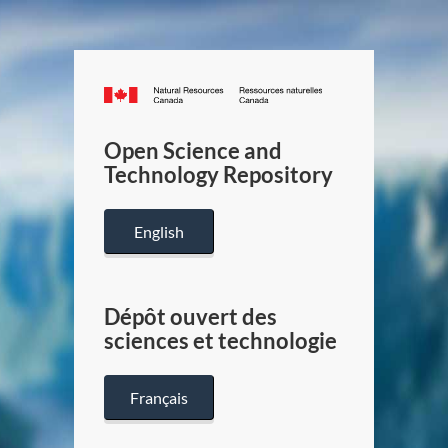
Canada.ca
/
Gouverneme
Open Science and
du
Technology Repository
Canada
English
Dépôt ouvert des
sciences et technologie
Français