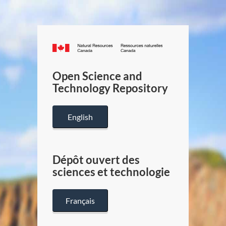
Canada.ca
/
Gouverneme
Open Science and
du
Technology Repository
Canada
English
Dépôt ouvert des
sciences et technologie
Français