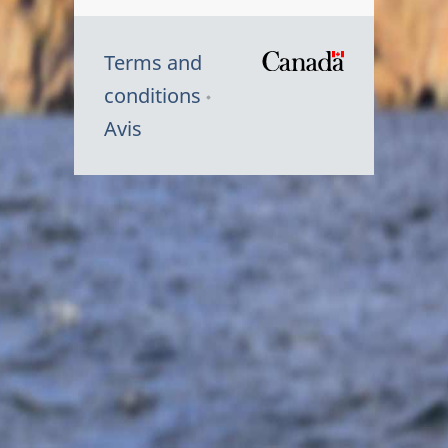
Terms and
/
conditions
Symbole
Avis
du
gouvernem
du
Canada