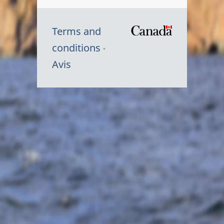
Terms and
/
conditions
Symbole
Avis
du
gouvernem
du
Canada