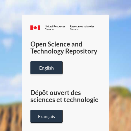
Canada.ca
/
Gouverneme
Open Science and
du
Technology Repository
Canada
English
Dépôt ouvert des
sciences et technologie
Français