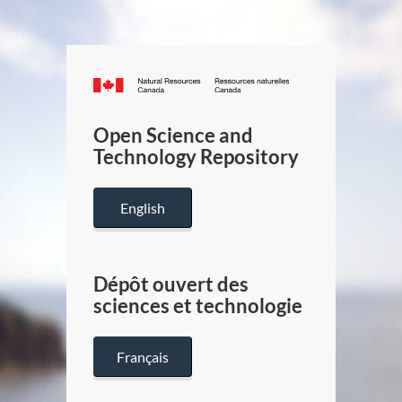
Canada.ca
/
Gouverneme
Open Science and
du
Technology Repository
Canada
English
Dépôt ouvert des
sciences et technologie
Français