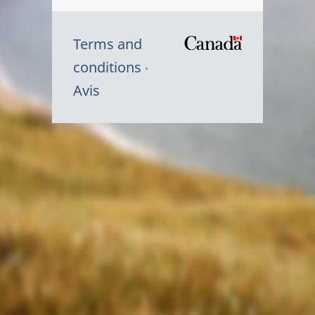
Terms and
/
conditions
Symbole
Avis
du
gouvernem
du
Canada