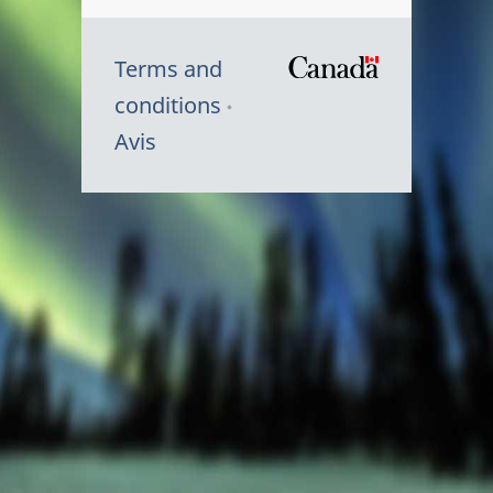
Terms and
/
conditions
Symbole
Avis
du
gouvernem
du
Canada