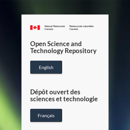
Canada.ca
/
Gouverneme
Open Science and
du
Technology Repository
Canada
English
Dépôt ouvert des
sciences et technologie
Français