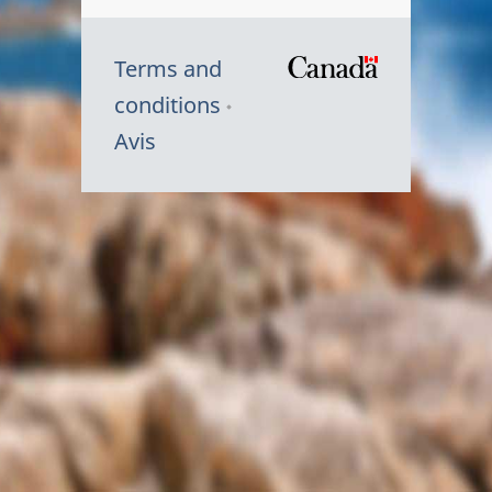
Terms and
/
conditions
Symbole
Avis
du
gouvernem
du
Canada