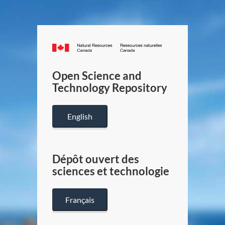
Canada.ca
/
Gouverneme
Open Science and
du
Technology Repository
Canada
English
Dépôt ouvert des
sciences et technologie
Français