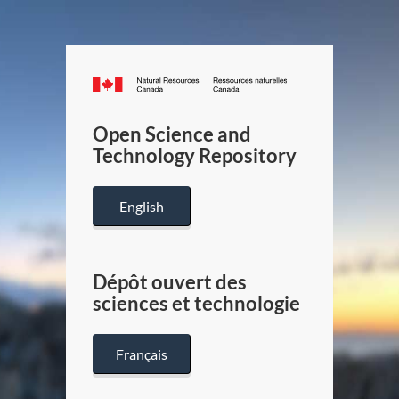
Canada.ca
/
Gouverneme
Open Science and
du
Technology Repository
Canada
English
Dépôt ouvert des
sciences et technologie
Français