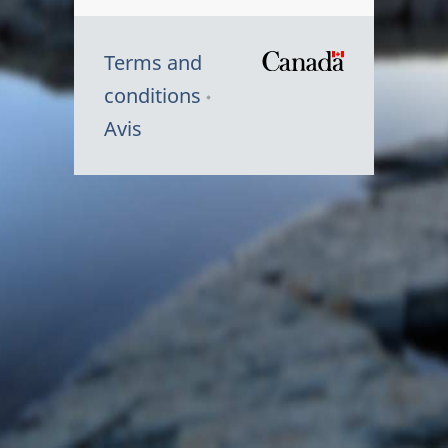
Terms and
/
conditions
Symbole
Avis
du
gouvernem
du
Canada