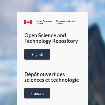
Canada.ca
/
Gouverneme
Open Science and
du
Technology Repository
Canada
English
Dépôt ouvert des
sciences et technologie
Français