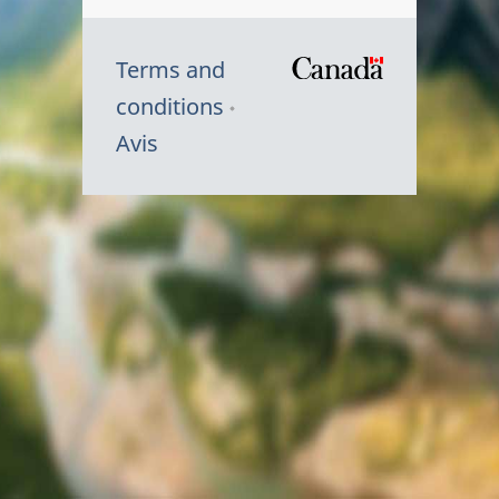
Terms and
/
conditions
Symbole
Avis
du
gouvernem
du
Canada