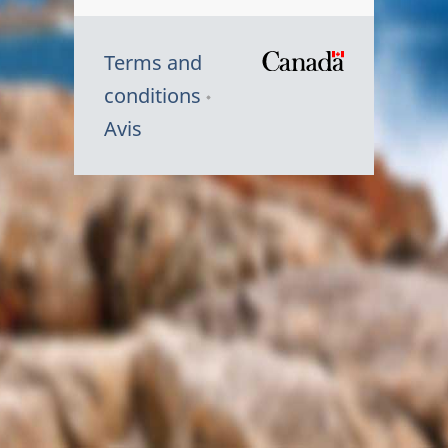
Terms and
/
conditions
Symbole
Avis
du
gouvernem
du
Canada