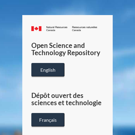
Canada.ca
/
Gouverneme
Open Science and
du
Technology Repository
Canada
English
Dépôt ouvert des
sciences et technologie
Français