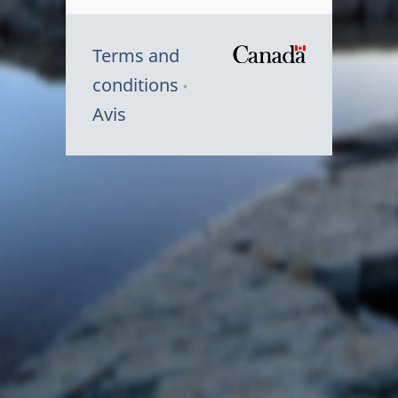
Terms and
/
conditions
Symbole
Avis
du
gouvernem
du
Canada