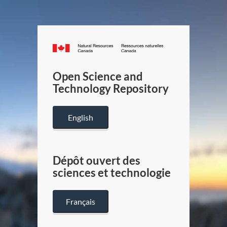
Canada.ca
/
Gouverneme
Open Science and
du
Technology Repository
Canada
English
Dépôt ouvert des
sciences et technologie
Français