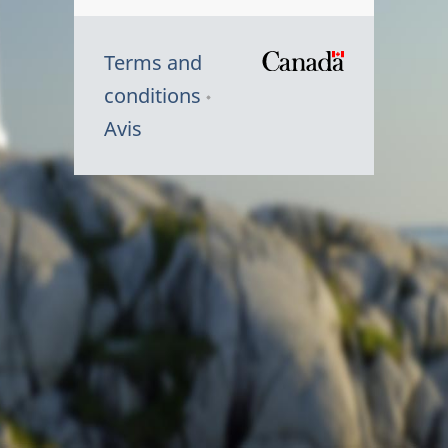
Terms and
/
conditions
Symbole
Avis
du
gouvernem
du
Canada